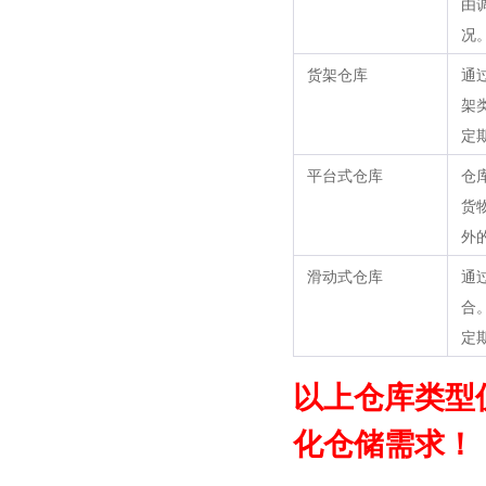
由
况
货架仓库
通
架
定
平台式仓库
仓
货
外
滑动式仓库
通
合
定
以上仓库类型
化仓储需求！