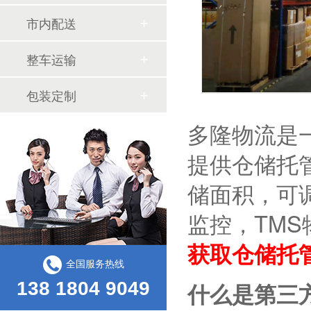
市内配送
整车运输
包装定制
多隆物流是
提供仓储托
储面积，可调
监控，TM
获取仓储托
全国服务热线
什么是第三
138 1804 9049